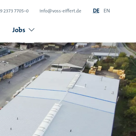
DE
EN
9 2373 7705–0
info@voss-eiffert.de
Jobs