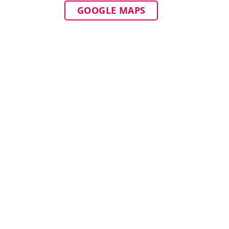
GOOGLE MAPS
Produkte
Infos
Stützkörbe
Kontakt
Taschenrahmen
Impress
Flache Stützelemente
Datensc
Distanzmatten
Haftung
Zubehör
AGB