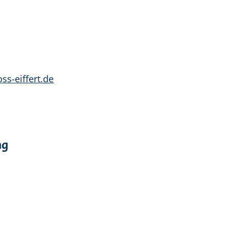
s-eiffert.de
ng
r